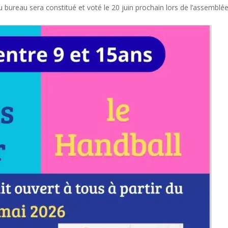
 bureau sera constitué et voté le 20 juin prochain lors de l’assemblé