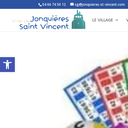
04 66 74 50 12
sg@jonquieres-st-vincent.com
LE VILLAGE
Ouvrir la barre d’outils