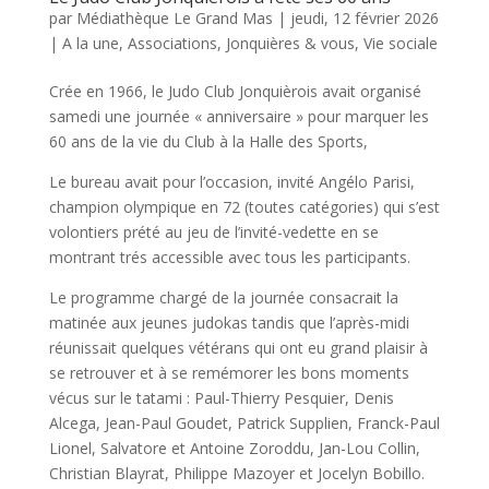
par
Médiathèque Le Grand Mas
|
jeudi, 12 février 2026
|
A la une
,
Associations
,
Jonquières & vous
,
Vie sociale
Crée en 1966, le Judo Club Jonquièrois avait organisé
samedi une journée « anniversaire » pour marquer les
60 ans de la vie du Club à la Halle des Sports,
Le bureau avait pour l’occasion, invité Angélo Parisi,
champion olympique en 72 (toutes catégories) qui s’est
volontiers prété au jeu de l’invité-vedette en se
montrant trés accessible avec tous les participants.
Le programme chargé de la journée consacrait la
matinée aux jeunes judokas tandis que l’après-midi
réunissait quelques vétérans qui ont eu grand plaisir à
se retrouver et à se remémorer les bons moments
vécus sur le tatami : Paul-Thierry Pesquier, Denis
Alcega, Jean-Paul Goudet, Patrick Supplien, Franck-Paul
Lionel, Salvatore et Antoine Zoroddu, Jan-Lou Collin,
Christian Blayrat, Philippe Mazoyer et Jocelyn Bobillo.