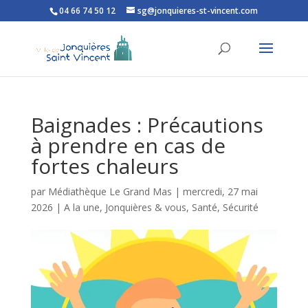
04 66 74 50 12
sg@jonquieres-st-vincent.com
Ouvrir la barre d’outils
Baignades : Précautions
à prendre en cas de
fortes chaleurs
par
Médiathèque Le Grand Mas
|
mercredi, 27 mai
2026
|
A la une
,
Jonquières & vous
,
Santé
,
Sécurité