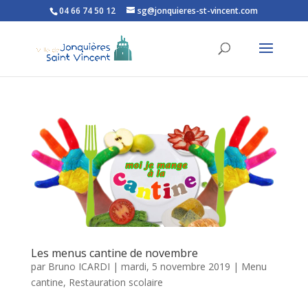
04 66 74 50 12
sg@jonquieres-st-vincent.com
Ouvrir la barre d’outils
Les menus cantine de novembre
par
Bruno ICARDI
|
mardi, 5 novembre 2019
|
Menu
cantine
,
Restauration scolaire