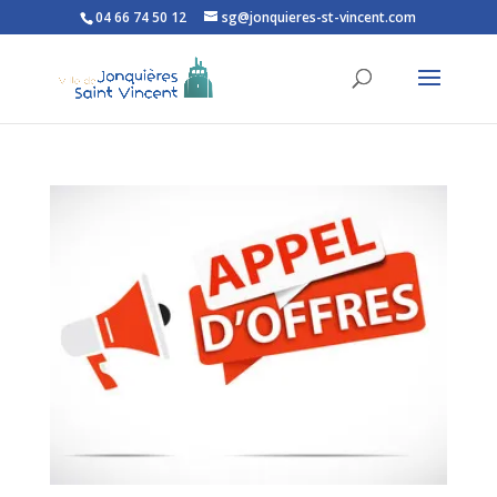
04 66 74 50 12
sg@jonquieres-st-vincent.com
Ouvrir la barre d’outils